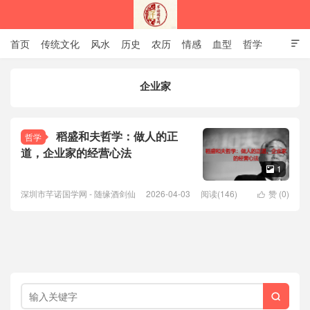
首页
传统文化
风水
历史
农历
情感
血型
哲学

姻缘
12生肖
安易之风水学
企业家
深圳市芊诺国学网
稻盛和夫哲学：做人的正
哲学
道，企业家的经营心法
1

深圳市芊诺国学网 - 随缘酒剑仙
2026-04-03
阅读(146)
赞 (
0
)

