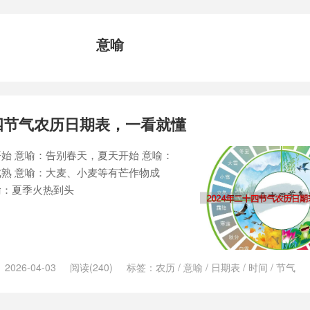
意喻
十四节气农历日期表，一看就懂
始 意喻：告别春天，夏天开始 意喻：
熟 意喻：大麦、小麦等有芒作物成
喻：夏季火热到头
2026-04-03
阅读(240)
标签：
农历
/
意喻
/
日期表
/
时间
/
节气