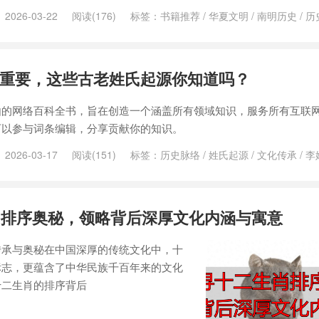
2026-03-22
阅读(176)
标签：
书籍推荐
/
华夏文明
/
南明历史
/
历
重要，这些古老姓氏起源你知道吗？
由的网络百科全书，旨在创造一个涵盖所有领域知识，服务所有互联
可以参与词条编辑，分享贡献你的知识。
2026-03-17
阅读(151)
标签：
历史脉络
/
姓氏起源
/
文化传承
/
李
肖排序奥秘，领略背后深厚文化内涵与寓意
传承与奥秘在中国深厚的传统文化中，十
标志，更蕴含了中华民族千百年来的文化
十二生肖的排序背后