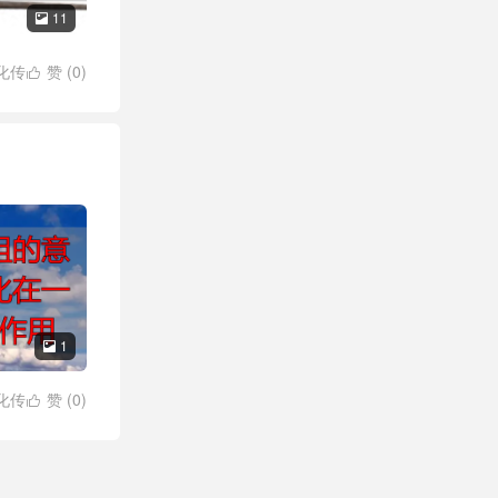
11

化传
赞 (
0
)

1

化传
赞 (
0
)
