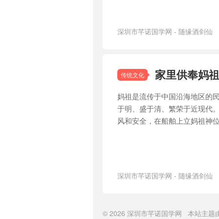
深圳市芊诺国学网 - 随缘酒剑仙
承
/
文化内涵
家里供奉妈
传统文化
妈祖是流传于中国沿海地区的
于明、盛于清、繁荣于近现代
风和安全，在船舶上立妈祖神
深圳市芊诺国学网 - 随缘酒剑仙
承
/
民心相通
© 2026
深圳市芊诺国学网
本站主题