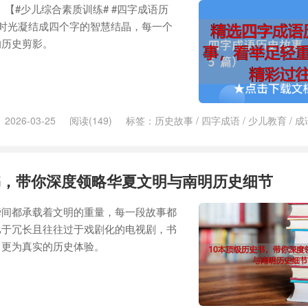
 【#少儿综合素质训练# #四字成语历
年时光凝结成四个字的智慧结晶，每一个
的历史剪影。
2026-03-25
阅读(149)
标签：
历史故事
/
四字成语
/
少儿教育
/
成
书，带你深度领略华夏文明与南明历史细节
瞬间都承载着文明的重量，每一段故事都
比于冗长且往往过于戏剧化的电视剧，书
、更为真实的历史体验。