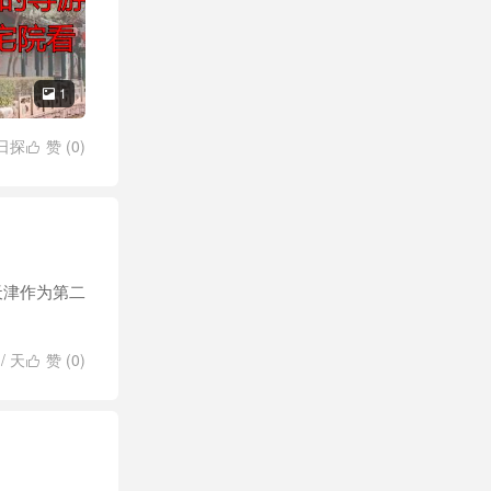
1

日探
赞 (
0
)

天津作为第二
/
天
赞 (
0
)
