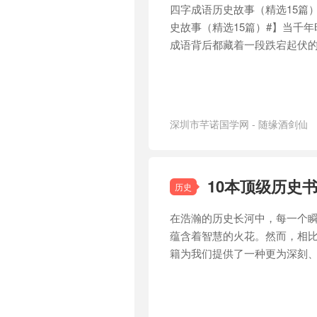
四字成语历史故事（精选15篇）
史故事（精选15篇）#】当千
成语背后都藏着一段跌宕起伏
深圳市芊诺国学网 - 随缘酒剑仙
释
/
文化传承
10本顶级历史
历史
在浩瀚的历史长河中，每一个
蕴含着智慧的火花。然而，相
籍为我们提供了一种更为深刻