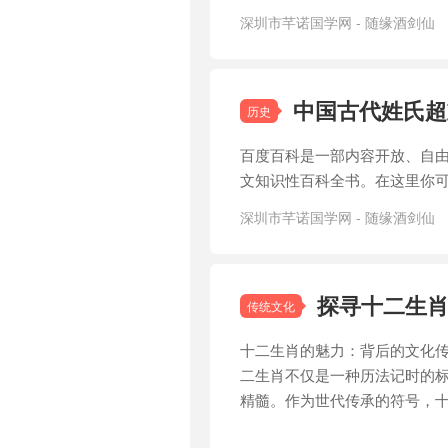
深圳市芊诺国学网 - 随缘酒剑仙
文化传承
中国古代姓氏超
历史
百度百科是一部内容开放、自
文知识性百科全书。在这里你
深圳市芊诺国学网 - 随缘酒剑仙
事
/
炎黄二帝
探寻十二生
传统文化
十二生肖的魅力：背后的文化
二生肖不仅是一种历法记时的
精髓。作为世代传承的符号，