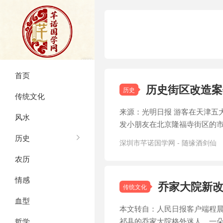
首页
历史街区改造案
历史
传统文化
来源：光明日报 游客在天津五
风水
发小朋友在北京隆福寺街区的
历史
深圳市芊诺国学网 - 随缘酒剑仙
/
社区更新
农历
情感
乔家大院新改
传统文化
血型
本文转自：人民日报客户端程
祁县的乔家大院格外迷人，一
哲学