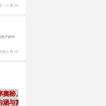
史
/
赞 (
0
)

网用户的中
姓故
赞 (
0
)
