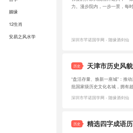
力。漫步院内，一步一景，每
姻缘
12生肖
安易之风水学
深圳市芊诺国学网 - 随缘酒剑仙
访
/
晋商宅院
天津市历史风貌
历史
“盘活存量、焕新一座城”：推
批国家级历史文化名城，拥有超
深圳市芊诺国学网 - 随缘酒剑仙
津
/
文化传承
精选四字成语历
历史