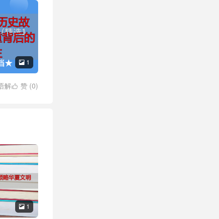
1

语解
赞 (
0
)

1
