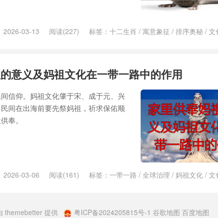
2026-03-13
阅读(227)
标签：
十二生肖
/
寓意象征
/
排序奥秘
/
文
祖的意义及妈祖文化在一带一路中的作用
民间信仰。妈祖文化肇于宋、成于元、兴
。民间在出海前要先祭妈祖，祈求保佑顺
位供奉。
2026-03-06
阅读(161)
标签：
一带一路
/
全球治理
/
妈祖文化
/
文
由
themebetter
提供
粤ICP备2024205815号-1
谷歌地图
百度地图