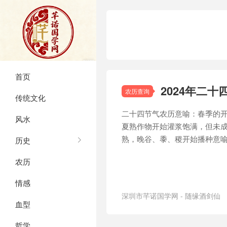
首页
2024年二
农历查询
传统文化
二十四节气农历意喻：春季的开
风水
夏熟作物开始灌浆饱满，但未成
熟，晚谷、黍、稷开始播种意
历史
农历
情感
深圳市芊诺国学网 - 随缘酒剑仙
血型
哲学