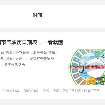
时间
十四节气农历日期表，一看就懂
始 意喻：告别春天，夏天开始 意喻：
熟 意喻：大麦、小麦等有芒作物成
喻：夏季火热到头
2026-04-03
阅读(242)
标签：
农历
/
意喻
/
日期表
/
时间
/
节气