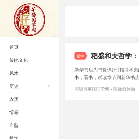
首页
稻盛和夫哲学：
哲学
传统文化
新华书店为您提供(日)稻盛和
风水
书，看书，试读章节到新华书
历史
深圳市芊诺国学网 - 随缘酒剑仙
农历
情感
血型
哲学