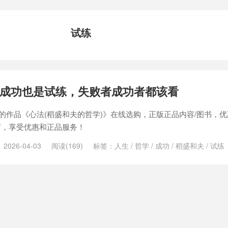
试练
成功也是试练，失败者成功者都该看
夫的作品《心法(稻盛和夫的哲学)》在线选购，正版正品内容/图书，
店，享受优惠和正品服务！
2026-04-03
阅读(169)
标签：
人生
/
哲学
/
成功
/
稻盛和夫
/
试练