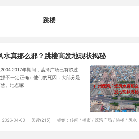
跳楼
风水真那么邪？跳楼高发地现状揭秘
004-2017年期间，荔湾广场已有超过
数据不一定正确）他们的死因，大部分是
悚然。地点嘛
2026-04-03
阅读(215)
标签：
传闻
/
楼市
/
荔湾广场
/
跳楼
/
风水