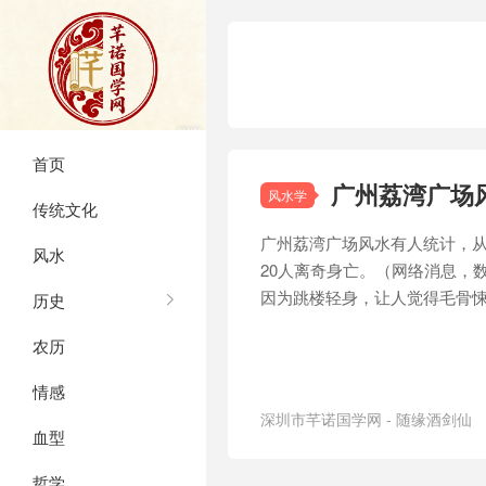
首页
广州荔湾广场
风水学
传统文化
广州荔湾广场风水有人统计，从2
风水
20人离奇身亡。（网络消息，
因为跳楼轻身，让人觉得毛骨
历史
农历
情感
深圳市芊诺国学网 - 随缘酒剑仙
血型
哲学