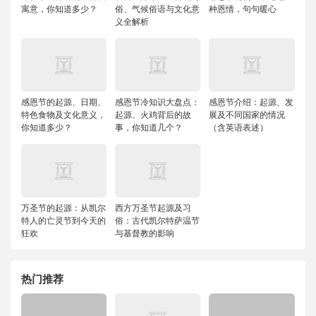
寓意，你知道多少？
俗、气候俗语与文化意
种恩情，句句暖心
义全解析
感恩节的起源、日期、
感恩节冷知识大盘点：
感恩节介绍：起源、发
特色食物及文化意义，
起源、火鸡背后的故
展及不同国家的情况
你知道多少？
事，你知道几个？
（含英语表述）
万圣节的起源：从凯尔
西方万圣节起源及习
特人的亡灵节到今天的
俗：古代凯尔特萨温节
狂欢
与基督教的影响
热门推荐