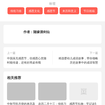
标签
传统习俗
感恩文化
感恩节
来历和意义
节日祝福
作者：
随缘酒剑仙
上一篇
下一篇
中国虽无感恩节，但感恩心意随
精选婴幼儿成语故事，带你领略
时能传递，还有好用桌布哦
历史故事中的成语智慧
相关推荐
中秋节吃月饼的来历及
农历二月十三：传统习
感恩节礼物：牢记这5