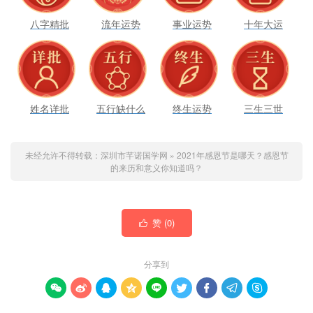
八字精批
流年运势
事业运势
十年大运
姓名详批
五行缺什么
终生运势
三生三世
未经允许不得转载：
深圳市芊诺国学网
»
2021年感恩节是哪天？感恩节
的来历和意义你知道吗？
赞 (
0
)

分享到








