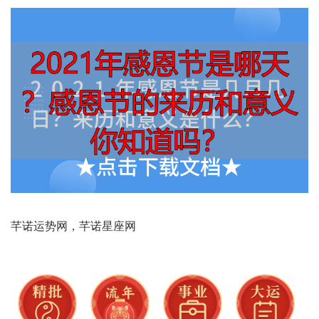
芊诺运‮网势‬，芊诺‮座星‬网