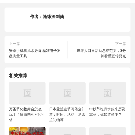
作者：
随缘酒剑仙
上一篇
下一篇
安卓手机看风水必备 精准电子罗
世界人口日活动总结范文，3分
盘测量工具
钟看懂宣传要点
相关推荐
万圣节化妆舞会怎么
日本盂兰盆节习俗全知
中秋节吃月饼的来历及
玩？了解由来和7个习
道：时间、活动、送盂
寓意，你知道多少？
俗
兰礼物等