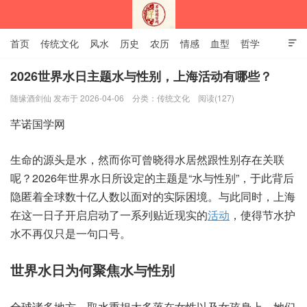
首页
传统文化
风水
历史
农历
情感
血型
哲学

姻缘
12生肖
安易之风水学
2026世界水日主题水与性别，上海活动有哪些？
随缘酒剑仙 发布于 2026-04-06
分类：
传统文化
阅读(127)
深圳市芊诺国学网
芊诺国学网
生命的源头是水，然而你可曾晓得水居然跟性别存在关联
呢？2026年世界水日所设定的主题是“水与性别”，于此背后
隐匿着全球数十亿人数以面对的实际困境。与此同时，上海
在这一日子开启启动了一系列贴近现实的
活动
，使得节水护
水不再仅只是一句口号。
世界水日为何聚焦水与性别
全球诸多地方，取水重担大多落在女性以及女孩身上，她们