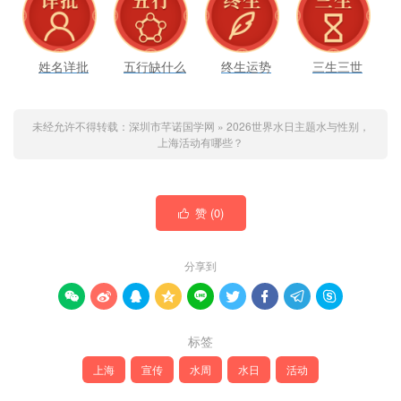
姓名详批
五行缺什么
终生运势
三生三世
未经允许不得转载：
深圳市芊诺国学网
»
2026世界水日主题水与性别，
上海活动有哪些？
赞 (
0
)

分享到









标签
上海
宣传
水周
水日
活动