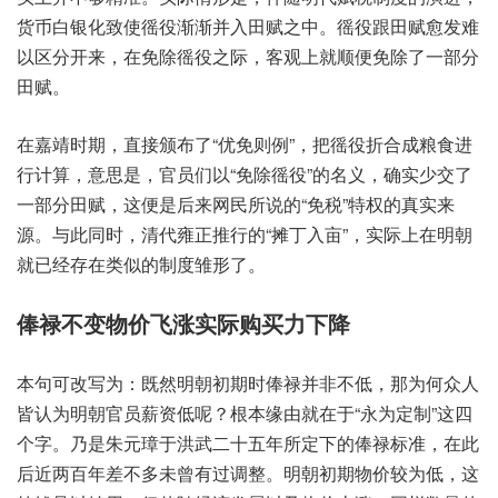
货币白银化致使徭役渐渐并入田赋之中。徭役跟田赋愈发难
以区分开来，在免除徭役之际，客观上就顺便免除了一部分
田赋。
在嘉靖时期，直接颁布了“优免则例”，把徭役折合成粮食进
行计算，意思是，官员们以“免除徭役”的名义，确实少交了
一部分田赋，这便是后来网民所说的“免税”特权的真实来
源。与此同时，清代雍正推行的“摊丁入亩”，实际上在明朝
就已经存在类似的制度雏形了。
俸禄不变物价飞涨实际购买力下降
本句可改写为：既然明朝初期时俸禄并非不低，那为何众人
皆认为明朝官员薪资低呢？根本缘由就在于“永为定制”这四
个字。乃是朱元璋于洪武二十五年所定下的俸禄标准，在此
后近两百年差不多未曾有过调整。明朝初期物价较为低，这