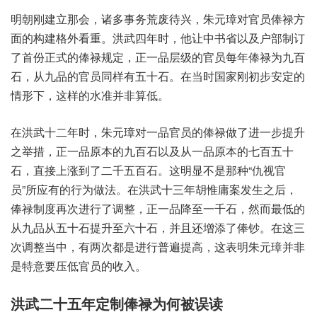
明朝刚建立那会，诸多事务荒废待兴，朱元璋对官员俸禄方
面的构建格外看重。洪武四年时，他让中书省以及户部制订
了首份正式的俸禄规定，正一品层级的官员每年俸禄为九百
石，从九品的官员同样有五十石。在当时国家刚初步安定的
情形下，这样的水准并非算低。
在洪武十二年时，朱元璋对一品官员的俸禄做了进一步提升
之举措，正一品原本的九百石以及从一品原本的七百五十
石，直接上涨到了二千五百石。这明显不是那种“仇视官
员”所应有的行为做法。在洪武十三年胡惟庸案发生之后，
俸禄制度再次进行了调整，正一品降至一千石，然而最低的
从九品从五十石提升至六十石，并且还增添了俸钞。在这三
次调整当中，有两次都是进行普遍提高，这表明朱元璋并非
是特意要压低官员的收入。
洪武二十五年定制俸禄为何被误读