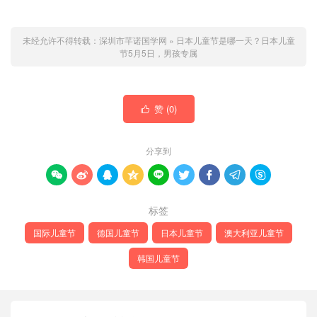
未经允许不得转载：
深圳市芊诺国学网
»
日本儿童节是哪一天？日本儿童
节5月5日，男孩专属
赞 (
0
)

分享到









标签
国际儿童节
德国儿童节
日本儿童节
澳大利亚儿童节
韩国儿童节