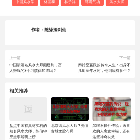
中国风水学
林国泰
林子祥
环境气场
风水大师
作者：
随缘酒剑仙
上一篇
下一篇
中国最著名风水大师颜廷利，富
秦始皇嬴政的传奇人生：出身不
人赚钱的3个习惯你知道吗？
凡却童年坎坷，他到底有多牛？
相关推荐
盘点中国有真材实料的
北京请风水大师？先懂
黑曜石摆件传说：送喜
知名风水大师，陈伯钟
古城龙脉布局
欢的人寓意幸福，还有
应堂李居明上榜
这些神奇功效