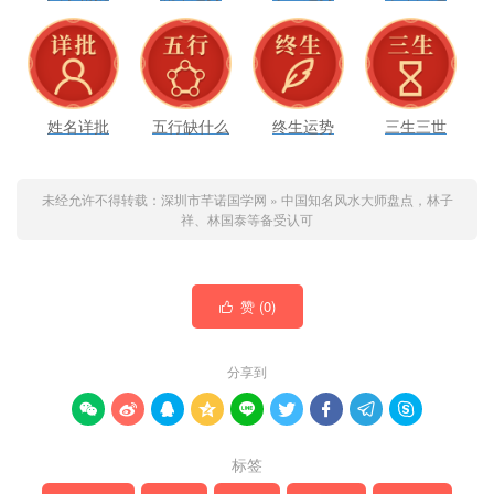
姓名详批
五行缺什么
终生运势
三生三世
未经允许不得转载：
深圳市芊诺国学网
»
中国知名风水大师盘点，林子
祥、林国泰等备受认可
赞 (
0
)

分享到









标签