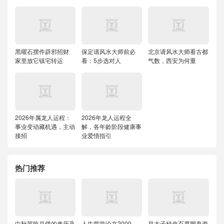
黑曜石摆件辟邪招财
保定请风水大师前必
北京请风水大师看古都
家里放它镇宅转运
看：5步选对人
气数，西安为何重
2026年属龙人运程：
2026年龙人运程全
事业变动藏机遇，主动
解，各年龄阶段健康事
接招
业爱情指引
热门推荐
中秋节吃月饼的来历及
人生哲学论文2000
皇太子秘史百度网盘资