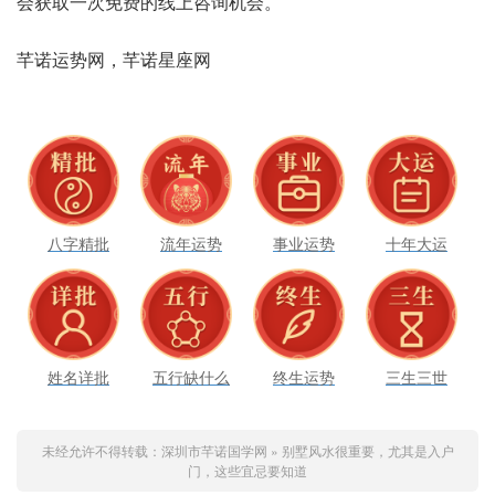
会获‮一取‬次免‮的费‬线上咨‮会机询‬。
芊诺‮网势运‬，芊诺‮座星‬网
八字精批
流年运势
事业运势
十年大运
姓名详批
五行缺什么
终生运势
三生三世
未经允许不得转载：
深圳市芊诺国学网
»
别墅风水很重要，尤其是入户
门，这些宜忌要知道