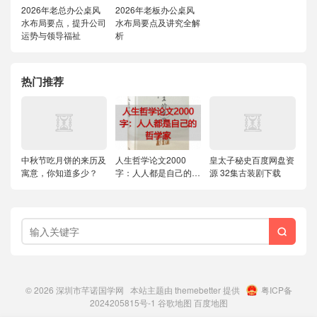
2026年老总办公桌风
2026年老板办公桌风
水布局要点，提升公司
水布局要点及讲究全解
运势与领导福祉
析
热门推荐
中秋节吃月饼的来历及
人生哲学论文2000
皇太子秘史百度网盘资
寓意，你知道多少？
字：人人都是自己的哲
源 32集古装剧下载
学家

© 2026
深圳市芊诺国学网
本站主题由
themebetter
提供
粤ICP备
2024205815号-1
谷歌地图
百度地图