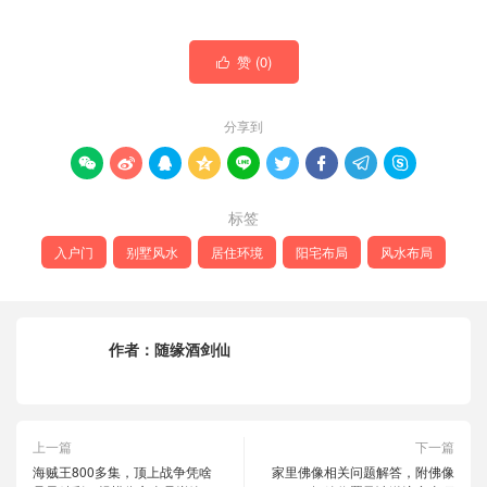
赞 (
0
)

分享到









标签
入户门
别墅风水
居住环境
阳宅布局
风水布局
作者：
随缘酒剑仙
上一篇
下一篇
海贼王800多集，顶上战争凭啥
家里佛像相关问题解答，附佛像