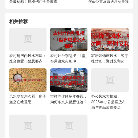
是最精彩！规模伤亡全是巅峰
摆放位置及请送注意事项
相关推荐
农村厨房内风水布局：
农村灶台别乱摆！L型
家居装饰画风水：客厅
灶台位置与禁忌要点
布局避水火相冲
挂对画，聚财又和睦
风水罗盘怎么看：房子
吉祥寺连续多年夺冠，
办公风水大揭秘：
坐空亡啥意思
为何东京人都想住这？
2026年办公桌摆放布
局与物品放置要点