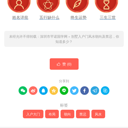
姓名详批
五行缺什么
终生运势
三生三世
未经允许不得转载：
深圳市芊诺国学网
»
别墅入户门风水朝向及禁忌，你
知道多少？
赞 (
0
)

分享到









标签
入户大门
布局
朝向
禁忌
风水