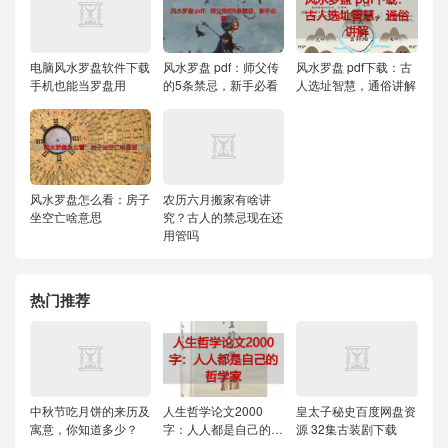
电脑风水罗盘软件下载
风水罗盘 pdf：师父传
风水罗盘 pdf下载：古
手机也能当罗盘用
的5条禁忌，新手必看
人选址智慧，通俗讲解
风水罗盘怎么看：房子
农历六月搬家有啥讲
坐空亡啥意思
究？古人的禁忌现在还
用管吗
热门推荐
中秋节吃月饼的来历及
人生哲学论文2000
皇太子秘史百度网盘资
寓意，你知道多少？
字：人人都是自己的哲
源 32集古装剧下载
学家