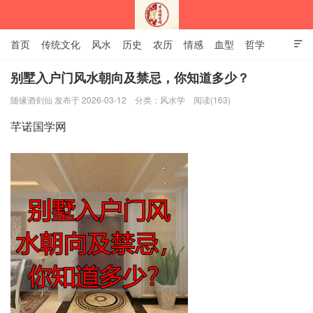
首页
传统文化
风水
历史
农历
情感
血型
哲学

姻缘
12生肖
安易之风水学
别墅入户门风水朝向及禁忌，你知道多少？
随缘酒剑仙 发布于 2026-03-12
分类：
风水学
阅读(163)
深圳市芊诺国学网