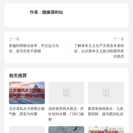
作者：
随缘酒剑仙
上一篇
下一篇
穿越到明朝当皇帝，牢记这几句
了解资本主义生产关系及本质特
话，改写历史不留憾
征，认识资本主义政治制度和意
识形态
相关推荐
北京请风水大师看古都
农村厨房风水禁忌：炉
家居装饰画风水：九鱼
气数，西安为何重
灶别对水槽，门对门破
图招财，骏马图别乱挂
财