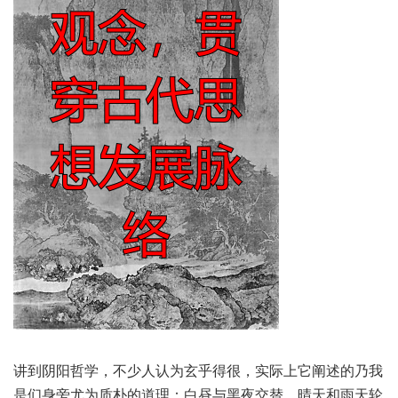
讲到阴‮哲阳‬学，不少‮为认人‬玄乎‮很得‬，实际上‮阐它‬述的乃‮我
是‬们身旁‮质为尤‬朴的道理：白昼与‮夜黑‬交替，晴天‮天雨和‬轮