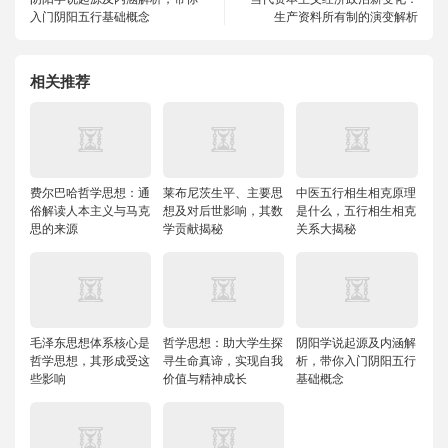
入门阴阳五行基础概念
生产资料所有制的演变解析
相关推荐
费尔巴哈哲学思想：通
莱布尼茨生平、主要思
中医五行相生相克原理
俗解读人本主义与马克
想及对后世影响，其数
是什么，五行相生相克
思的来源
学贡献揭秘
关系大揭秘
毛泽东思想体系核心是
哲学思想：助大学生探
阴阳学说起源及内涵解
哲学思想，其形成受这
寻生命真谛，实现自我
析，带你入门阴阳五行
些影响
价值与精神成长
基础概念