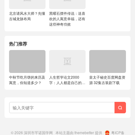
北京请风水大师？先懂
黑曜石摆件传说：送喜
古城龙脉布局
欢的人寓意幸福，还有
这些神奇功效
热门推荐
中秋节吃月饼的来历及
人生哲学论文2000
皇太子秘史百度网盘资
寓意，你知道多少？
字：人人都是自己的哲
源 32集古装剧下载
学家

© 2026
深圳市芊诺国学网
本站主题由
themebetter
提供
粤ICP备