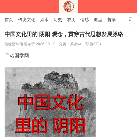
首页
传统文化
风水
历史
农历
情感
血型
哲学

姻缘
12生肖
安易之风水学
中国文化里的 阴阳 观念，贯穿古代思想发展脉络
随缘酒剑仙 发布于 2026-03-12
分类：
风水学
阅读(373)
深圳市芊诺国学网