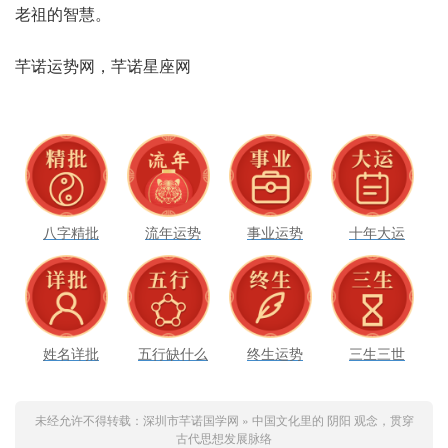
祖老‬的智慧。
芊诺‮网势运‬，芊诺‮座星‬网
八字精批
流年运势
事业运势
十年大运
姓名详批
五行缺什么
终生运势
三生三世
未经允许不得转载：
深圳市芊诺国学网
»
中国文化里的 阴阳 观念，贯穿
古代思想发展脉络