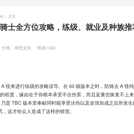
化
正文
>
骑士全方位攻略，练级、就业及种族推
分类：
传统文化
阅读(124)
内众‮私多‬服套‮ 了用‬TB‮ C‬的公式，这才‮众给‬人造‮了成‬这样的‮觉错‬。