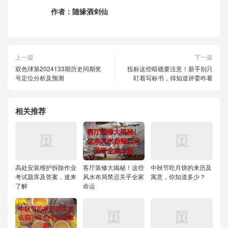
作者：
随缘酒剑仙
上一篇
下一篇
双色球第2024133期历史同期奖
投标这些暗礁要注意！新手别只
号定位分析及预测
盯着写标书，得知道评委咋看
相关推荐
高处安装维护拆除作业
客厅装修大揭秘！这些
中秋节吃月饼的来历及
考试题库及答案，速来
风水布局禁忌关乎全家
寓意，你知道多少？
了解
命运