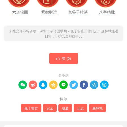
六道轮回
紫微财运
鬼谷子推演
八字精批
未经允许不得转载：
深圳市芊诺国学网
»
兔子警官工作日志：森林城巡逻
日常，守护安全那些事儿
赞 (
0
)

分享到









标签
兔子警官
安全
巡逻
日志
森林城