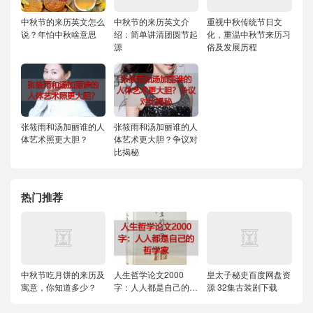
中秋节的来历英文怎么
中秋节的来历英文介
重视中秋传统节日文
说？年怕中秋啥意思
绍：简单讲清团圆节起
化，重温中秋节来历习
源
俗及发展历程
张筱雨和汤加丽谁的人
张筱雨和汤加丽谁的人
体艺术照更大胆？
体艺术更大胆？争议对
比揭秘
热门推荐
中秋节吃月饼的来历及
人生哲学论文2000
皇太子秘史百度网盘资
寓意，你知道多少？
字：人人都是自己的哲
源 32集古装剧下载
学家