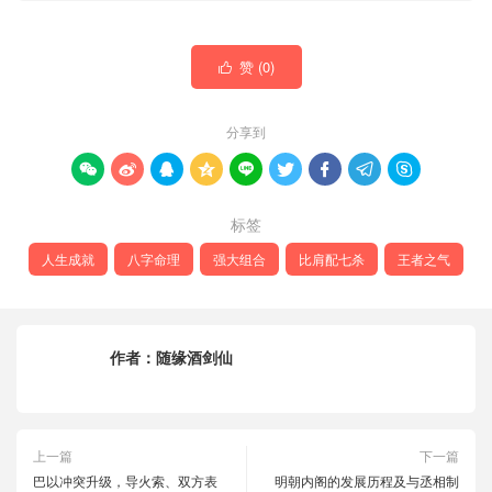
赞 (
0
)

分享到









标签
人生成就
八字命理
强大组合
比肩配七杀
王者之气
作者：
随缘酒剑仙
上一篇
下一篇
巴以冲突升级，导火索、双方表
明朝内阁的发展历程及与丞相制