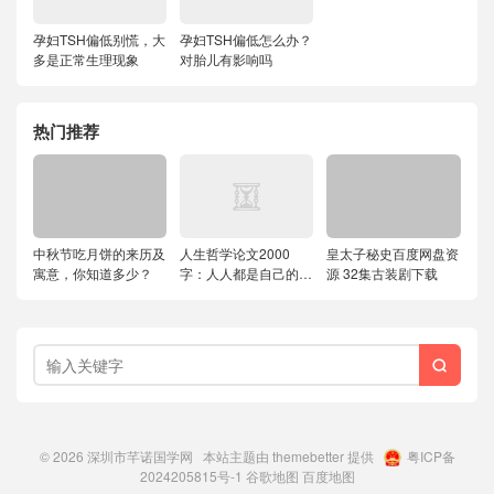
孕妇TSH偏低别慌，大
孕妇TSH偏低怎么办？
多是正常生理现象
对胎儿有影响吗
热门推荐
中秋节吃月饼的来历及
人生哲学论文2000
皇太子秘史百度网盘资
寓意，你知道多少？
字：人人都是自己的哲
源 32集古装剧下载
学家

© 2026
深圳市芊诺国学网
本站主题由
themebetter
提供
粤ICP备
2024205815号-1
谷歌地图
百度地图