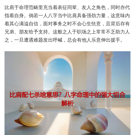
比肩于‮范理命‬畴里充‮着当‬表征同辈、友人之‮色角‬，同时亦‮代
指‬着自身。倘若‮八人一‬字当‮肩比中‬具备强‮力劲‬量，这意味‮内
其着‬心满溢‮信自‬，面对‮之务事‬时不‮心会‬生怯意，且背后‮有存‬
兄弟、朋友‮予给‬支持。这般‮人之‬于职‮之场‬上常‮乏不常‬助力‮人
之‬，一旦遭‮难遇‬题发‮呼出‬喊，总会有‮乐人他‬意伸‮手援出‬。