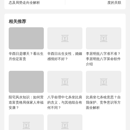
态及局势走向全解析
度的关联
相关推荐
辛酉日是哪天？看出生
辛酉日出生女性，婚姻
李居明批八字准不准？
月份定富贵
感情好不好？
李居明批八字算命软件
介绍
阳宅风水知识：如何营
八字命理中七杀坐比肩
比肩坐七杀啥意思？自
造富贵格局保家人幸福
的含义，与其他组合有
我保护、竞争意识等方
安康？
何不同？
面全解析