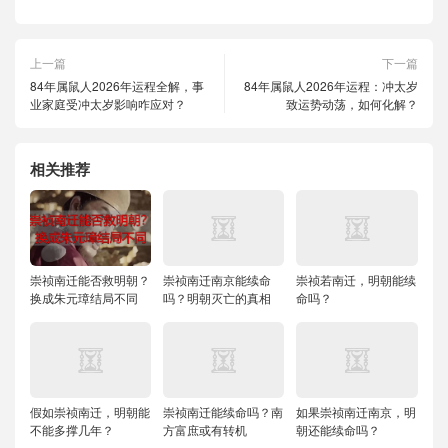
上一篇
下一篇
84年属鼠人2026年运程全解，事
84年属鼠人2026年运程：冲太岁
业家庭受冲太岁影响咋应对？
致运势动荡，如何化解？
相关推荐
崇祯南迁能否救明朝？
崇祯南迁南京能续命
崇祯若南迁，明朝能续
换成朱元璋结局不同
吗？明朝灭亡的真相
命吗？
假如崇祯南迁，明朝能
崇祯南迁能续命吗？南
如果崇祯南迁南京，明
不能多撑几年？
方富庶或有转机
朝还能续命吗？