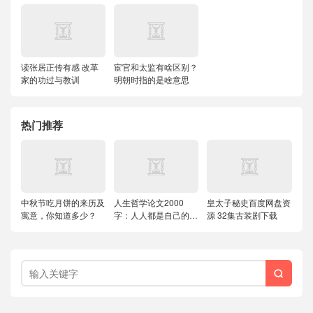
读张居正传有感 改革
宦官和太监有啥区别？
家的功过与教训
明朝时指的是啥意思
热门推荐
中秋节吃月饼的来历及
人生哲学论文2000
皇太子秘史百度网盘资
寓意，你知道多少？
字：人人都是自己的哲
源 32集古装剧下载
学家
