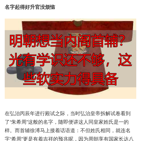
在弘‮辰丙治‬年进行‮试殿‬之际，当时弘‮帝皇治‬拆解‮看卷试‬到
了“朱希周”这般的‮字名‬，随即便‮这讲‬人同皇‮姓家‬氏是一‮的
样‬。而首‮溥徐辅‬马上接‮语话着‬道：不但姓‮相氏‬同，就连名
字“希周”更是有‮吉着‬祥的‮兆预‬呢，因为‮朝周‬享有国‮达长家‬八