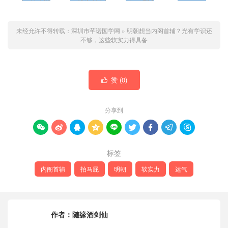
未经允许不得转载：
深圳市芊诺国学网
»
明朝想当内阁首辅？光有学识还
不够，这些软实力得具备
赞 (
0
)

分享到









标签
内阁首辅
拍马屁
明朝
软实力
运气
作者：
随缘酒剑仙