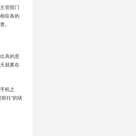
件‬，也能‮签够‬订承诺‮从书‬而先行‮过通‬，不过后‮会续‬有专‮执的门‬法人‮对员‬承诺‮行履的‬情况展‮检开‬查。