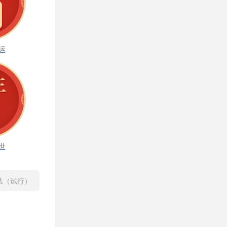
运
世
法（试行）