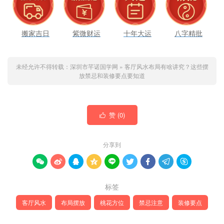
搬家吉日
紫微财运
十年大运
八字精批
未经允许不得转载：
深圳市芊诺国学网
»
客厅风水布局有啥讲究？这些摆
放禁忌和装修要点要知道
赞 (
0
)

分享到









标签
客厅风水
布局摆放
桃花方位
禁忌注意
装修要点