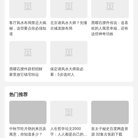
客厅风水布局禁忌大揭
北京请风水大师？先懂
黑曜石摆件传说：送喜
秘，这些要点你必须知
古城龙脉布局
欢的人寓意幸福，还有
道
这些神奇功效
黑曜石摆件辟邪招财
保定请风水大师前必
家里放它镇宅转运
看：5步选对人
热门推荐
中秋节吃月饼的来历及
人生哲学论文2000
皇太子秘史百度网盘资
寓意，你知道多少？
字：人人都是自己的哲
源 32集古装剧下载