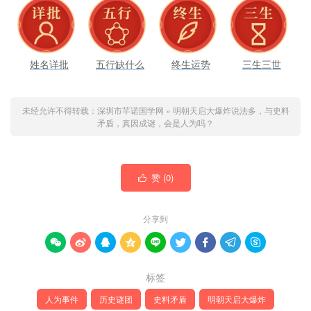
姓名详批
五行缺什么
终生运势
三生三世
未经允许不得转载：
深圳市芊诺国学网
»
明朝天启大爆炸说法多，与史料
矛盾，真因成谜，会是人为吗？
赞 (
0
)

分享到









标签
人为事件
历史谜团
史料矛盾
明朝天启大爆炸