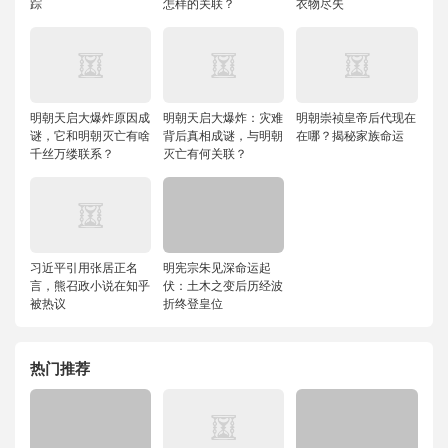
踪
怎样的关联？
衣物尽失
明朝天启大爆炸原因成
明朝天启大爆炸：灾难
明朝崇祯皇帝后代现在
谜，它和明朝灭亡有啥
背后真相成谜，与明朝
在哪？揭秘家族命运
千丝万缕联系？
灭亡有何关联？
习近平引用张居正名
明宪宗朱见深命运起
言，熊召政小说在知乎
伏：土木之变后历经波
被热议
折终登皇位
热门推荐