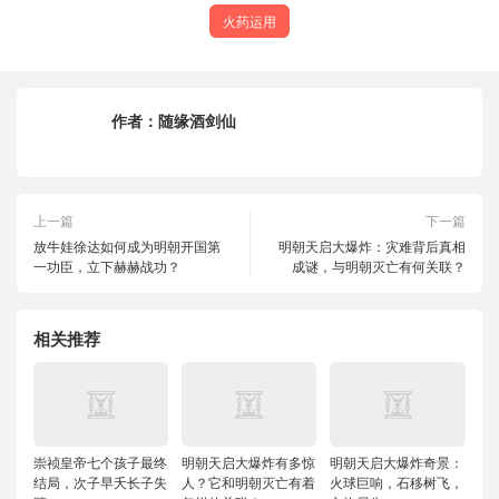
火药运用
作者：
随缘酒剑仙
上一篇
下一篇
放牛娃徐达如何成为明朝开国第
明朝天启大爆炸：灾难背后真相
一功臣，立下赫赫战功？
成谜，与明朝灭亡有何关联？
相关推荐
崇祯皇帝七个孩子最终
明朝天启大爆炸有多惊
明朝天启大爆炸奇景：
结局，次子早夭长子失
人？它和明朝灭亡有着
火球巨响，石移树飞，