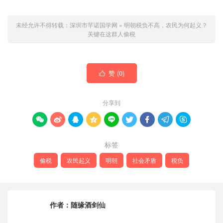
未经允许不得转载：
深圳市芊诺国学网
»
明朝税负不高，农民为何起义？
关键在这群人偷税
赞 (
0
)

分享到









标签
偷税
农民起义
明朝
社会矛盾
税负
作者：
随缘酒剑仙