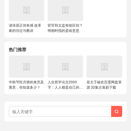
读张居正传有感 改革
宦官和太监有啥区别？
家的功过与教训
明朝时指的是啥意思
热门推荐
中秋节吃月饼的来历及
人生哲学论文2000
皇太子秘史百度网盘资
寓意，你知道多少？
字：人人都是自己的哲
源 32集古装剧下载
学家
