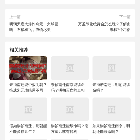
上一篇
下一篇
明朝天启大爆炸奇景：火球巨
万圣节化妆舞会怎么玩？了解由
响，石移树飞，衣物尽失
来和7个习俗
相关推荐
崇祯南迁能否救明朝？
崇祯南迁南京能续命
崇祯若南迁，明朝能续
换成朱元璋结局不同
吗？明朝灭亡的真相
命吗？
假如崇祯南迁，明朝能
崇祯南迁能续命吗？南
如果崇祯南迁南京，明
不能多撑几年？
方富庶或有转机
朝还能续命吗？