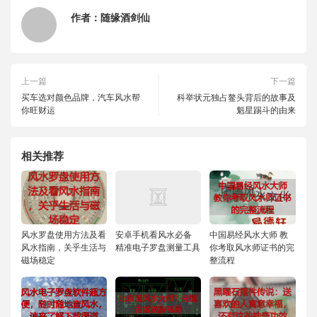
作者：
随缘酒剑仙
上一篇
下一篇
买车选对颜色品牌，汽车风水帮
科举状元独占鳌头背后的故事及
你旺财运
魁星踢斗的由来
相关推荐
风水罗盘使用方法及看
安卓手机看风水必备
中国易经风水大师 教
风水指南，关乎生活与
精准电子罗盘测量工具
你考取风水师证书的完
磁场稳定
整流程