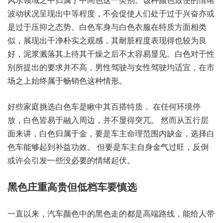
波动状况呈现出中等程度，不会促使人们处于过于兴奋亦或
是过于压抑之态势。白色车身与白色衣服在特质方面相类
似，展现出干净朴实之观感，其耐脏程度表现得也较为良
好，泥浆溅落其上待其干燥之后不太容易显见。白色对于性
别所提出的要求并不高，男性驾驶与女性驾驶均适宜，在市
场之上始终属于畅销色这种情形。
好些家庭挑选白色车是瞅中其百搭特质， 在任何环境停
放，白色皆易于融入周边，并不显得突兀。 然而从五行层
面来讲，白色归属于金，要是车主命理范围内缺金，选择白
色车能够起到补益功效。 但要是车主自身金气过旺，反倒
或许会引发一些没必要的情绪起伏。
黑色庄重高贵但低档车要慎选
一直以来，汽车颜色中的黑色走的都是高端路线，能给人带