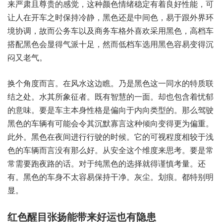
来严肃且尊贵的感觉，这种颜色情绪稳定有着良好性能，可
让人在开车之时保持冷静，黑色还是中间色，易于跟外界环
境协调，故而公务车以及商务车格外喜欢采用黑色，高档车
搭配黑色会显得气派十足，然而低档车选用黑色容易变得沉
闷又老气。
换个角度而言。在风水这边瞧。乃是黑色这一同水的特质联
结之处。水其所象征者。既有智慧的一面。却也包含着忧郁
的意味。要是车主本身性格是偏向于内向类型的。那么驾驶
黑色的车辆有可能会令其沉默寡言这种倾向变得更为偏重。
此外。黑色在夜间进行行驶的时候。它的可视程度相较于浅
色的车辆而言没有那么好。从安全这个维度来思考。要是常
常需要跑夜路的话。对于纯黑色的选择就得谨慎考量。还
有。黑色的车身不太容易保持干净。灰尘。划痕。都特别明
显。
红色醒目张扬能带来好运也有隐患