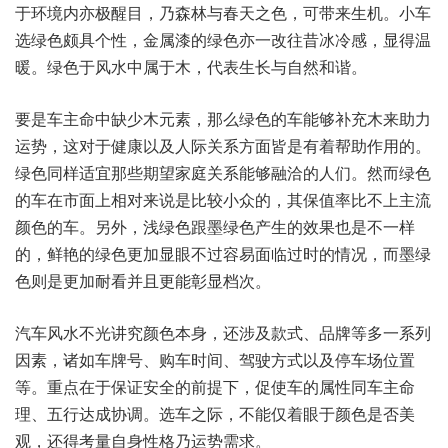
于环境内亦极醒目，乃森林与春天之色，可带来生机。小车
选绿色颇具个性，金属漆的绿色亦一改往昔冰冷感，显得温
暖。绿色于风水中属于木，代表生长与自然和谐。
要是车主命中缺少木元素，那么绿色的车能够补充木来助力
运势，这对于健康以及人际关系方面皆是有着帮助作用的。
绿色同样适宜那些期望家庭关系能够融洽的人们。然而绿色
的车在市面上相对来说是比较小众的，其保值率比不上主流
颜色的车。另外，浅绿色跟墨绿色产生的效果也是不一样
的，鲜艳的绿色更加显眼不过容易面临过时的情况，而墨绿
色则是更加耐看并且更能彰显档次。
汽车风水不光讲究颜色本身，还涉及款式、品牌等多一系列
因素，诸如车牌号、购车时间、驾驶方式以及停车场位置
等。重点在于保证安全的前提下，促使车的属性同车主命
理、五行达成协调。选车之际，不能仅着眼于颜色是否美
观，还得考量自身性格乃运势需求。