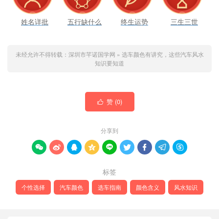
姓名详批
五行缺什么
终生运势
三生三世
未经允许不得转载：
深圳市芊诺国学网
»
选车颜色有讲究，这些汽车风水
知识要知道
赞 (
0
)

分享到









标签
个性选择
汽车颜色
选车指南
颜色含义
风水知识