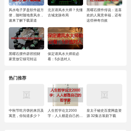
风水电子罗盘软件超方
北京请风水大师？先懂
黑曜石摆件传说：送喜
便，随时随地查风水，
古城龙脉布局
欢的人寓意幸福，还有
速来了解下载渠道
这些神奇功效
黑曜石摆件辟邪招财
保定请风水大师前必
家里放它镇宅转运
看：5步选对人
热门推荐
中秋节吃月饼的来历及
人生哲学论文2000
皇太子秘史百度网盘资
寓意，你知道多少？
字：人人都是自己的哲
源 32集古装剧下载
学家