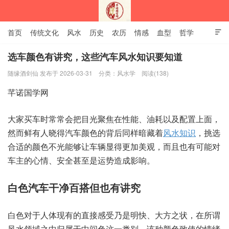
首页
传统文化
风水
历史
农历
情感
血型
哲学

姻缘
12生肖
安易之风水学
选车颜色有讲究，这些汽车风水知识要知道
随缘酒剑仙 发布于 2026-03-31
分类：
风水学
阅读(138)
深圳市芊诺国学网
芊诺国学网
大家买车时常常会把目光聚焦在性能、油耗以及配置上面，
然而鲜有人晓得汽车颜色的背后同样暗藏着
风水知识
，挑选
合适的颜色不光能够让车辆显得更加美观，而且也有可能对
车主的心情、安全甚至是运势造成影响。
白色汽车干净百搭但也有讲究
白色对于人体现有的直接感受乃是明快、大方之状，在所谓
风水领域之中归属于中间色这一类别。该种颜色致使的情绪