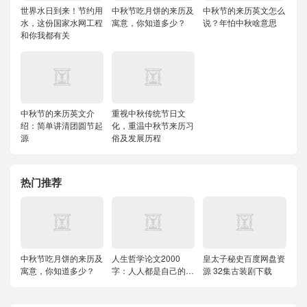
世界水日到来！节约用
中秋节吃月饼的来历及
中秋节的来历英文怎么
水，这份国家水网工程
寓意，你知道多少？
说？年怕中秋啥意思
和你我都有关
中秋节的来历英文介
重视中秋传统节日文
绍：简单讲清团圆节起
化，重温中秋节来历习
源
俗及发展历程
热门推荐
中秋节吃月饼的来历及
人生哲学论文2000
皇太子秘史百度网盘资
寓意，你知道多少？
字：人人都是自己的哲
源 32集古装剧下载
学家