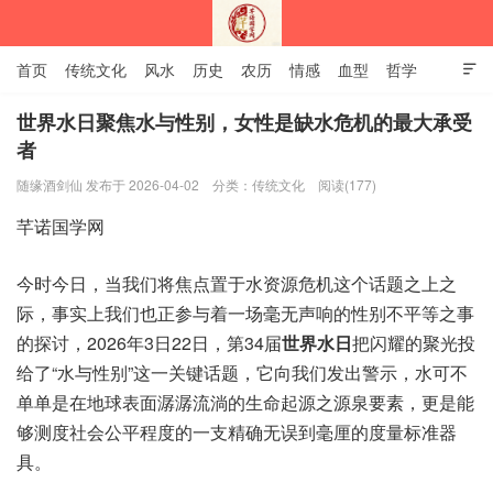
首页
传统文化
风水
历史
农历
情感
血型
哲学

姻缘
12生肖
安易之风水学
世界水日聚焦水与性别，女性是缺水危机的最大承受
者
深圳市芊诺国学网
随缘酒剑仙 发布于 2026-04-02
分类：
传统文化
阅读(177)
芊诺国学网
今时今日，当我们将焦点置于水资源危机这个话题之上之
际，事实上我们也正参与着一场毫无声响的性别不平等之事
的探讨，2026年3日22日，第34届
世界水日
把闪耀的聚光投
给了“水与性别”这一关键话题，它向我们发出警示，水可不
单单是在地球表面潺潺流淌的生命起源之源泉要素，更是能
够测度社会公平程度的一支精确无误到毫厘的度量标准器
具。