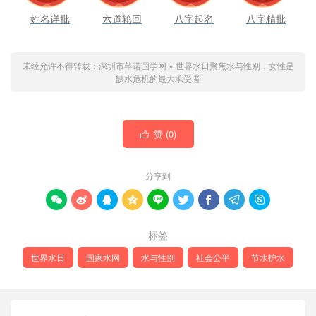
姓名详批
六道轮回
八字起名
八字精批
未经允许不得转载：
深圳市芊诺国学网
»
世界水日聚焦水与性别，女性是
缺水危机的最大承受者
赞 (
0
)

分享到









标签
世界水日
国家水网
水与性别
社会公平
节水护水