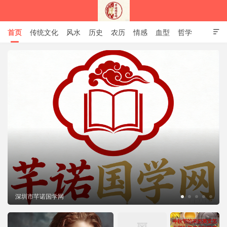
首页
传统文化
风水
历史
农历
情感
血型
哲学

姻缘
12生肖
安易之风水学
深圳市芊诺国学网
深圳市芊诺国学网