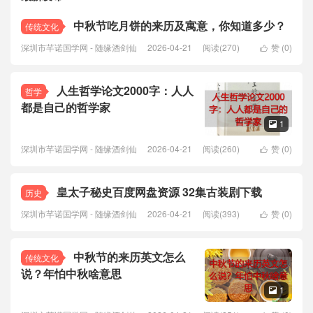
中秋节吃月饼的来历及寓意，你知道多少？
传统文化
深圳市芊诺国学网 - 随缘酒剑仙
2026-04-21
阅读(270)
赞 (
0
)

人生哲学论文2000字：人人
哲学
都是自己的哲学家
1

深圳市芊诺国学网 - 随缘酒剑仙
2026-04-21
阅读(260)
赞 (
0
)

皇太子秘史百度网盘资源 32集古装剧下载
历史
深圳市芊诺国学网 - 随缘酒剑仙
2026-04-21
阅读(393)
赞 (
0
)

中秋节的来历英文怎么
传统文化
说？年怕中秋啥意思
1
