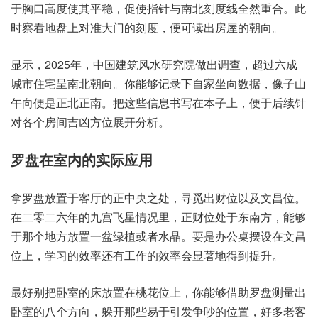
于胸口高度使其平稳，促使指针与南北刻度线全然重合。此
时察看地盘上对准大门的刻度，便可读出房屋的朝向。
显示，2025年，中国建筑风水研究院做出调查，超过六成
城市住宅呈南北朝向。你能够记录下自家坐向数据，像子山
午向便是正北正南。把这些信息书写在本子上，便于后续针
对各个房间吉凶方位展开分析。
罗盘在室内的实际应用
拿罗盘放置于客厅的正中央之处，寻觅出财位以及文昌位。
在二零二六年的九宫飞星情况里，正财位处于东南方，能够
于那个地方放置一盆绿植或者水晶。要是办公桌摆设在文昌
位上，学习的效率还有工作的效率会显著地得到提升。
最好别把卧室的床放置在桃花位上，你能够借助罗盘测量出
卧室的八个方向，躲开那些易于引发争吵的位置，好多老客