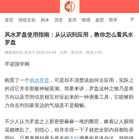
首页
传统文化
风水
历史
农历
情感
血型
哲学

姻缘
12生肖
安易之风水学
风水罗盘使用指南：从认识到应用，教你怎么看风水
罗盘
深圳市芊诺国学网
随缘酒剑仙 发布于 2026-04-04
分类：
风水学
阅读(140)
芊诺国学网
购置了一个
风水罗盘
，可是却不清楚该如何去应用，实际上
的话它并非那般神秘莫测。简要来讲，罗盘这种之物乃是将
方向以及空间信息相互对应起来的一种测量工具，它能够助
力你去判别家里边的气场是不是顺畅。
不少人认为罗盘之上那密密麻麻一堆的圈层，瞅着让人眼睛
花都缭乱了。别忧心，你并非得一下子就把全部内容都给弄
明白。只要掌握好最为基本的
方位
测量的具体办法，就能借