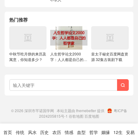
热门推荐
中秋节吃月饼的来历及
人生哲学论文2000
皇太子秘史百度网盘资
寓意，你知道多少？
字：人人都是自己的哲
源 32集古装剧下载
学家

© 2026
深圳市芊诺国学网
本站主题由
themebetter
提供
粤ICP备
2024205815号-1
谷歌地图
百度地图
首页
传统
风水
历史
农历
情感
血型
哲学
姻缘
12生
安易