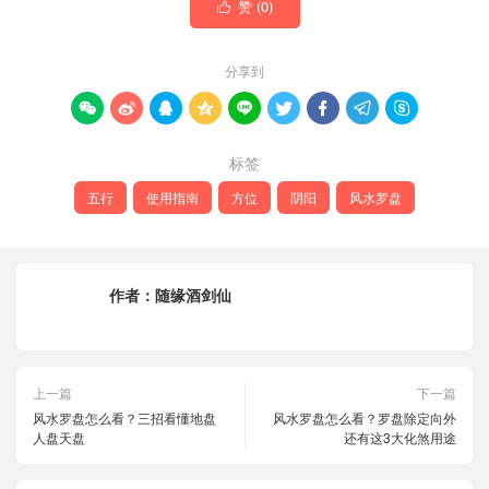
赞 (
0
)

分享到









标签
五行
使用指南
方位
阴阳
风水罗盘
作者：
随缘酒剑仙
上一篇
下一篇
风水罗盘怎么看？三招看懂地盘
风水罗盘怎么看？罗盘除定向外
人盘天盘
还有这3大化煞用途