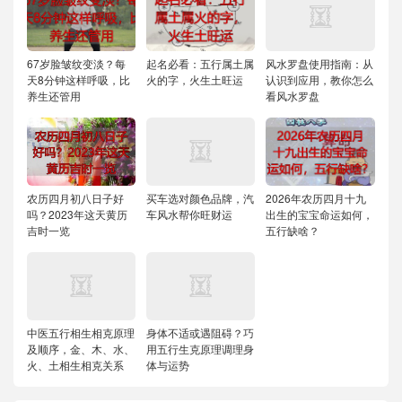
67岁脸皱纹变淡？每
起名必看：五行属土属
风水罗盘使用指南：从
天8分钟这样呼吸，比
火的字，火生土旺运
认识到应用，教你怎么
养生还管用
看风水罗盘
农历四月初八日子好
买车选对颜色品牌，汽
2026年农历四月十九
吗？2023年这天黄历
车风水帮你旺财运
出生的宝宝命运如何，
吉时一览
五行缺啥？
中医五行相生相克原理
身体不适或遇阻碍？巧
及顺序，金、木、水、
用五行生克原理调理身
火、土相生相克关系
体与运势