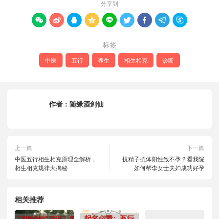
分享到









标签
中医
五行
养生
相生相克
诊断
作者：
随缘酒剑仙
上一篇
下一篇
中医五行相生相克原理全解析，
抗精子抗体阳性致不孕？看我院
相生相克规律大揭秘
如何帮李女士夫妇成功好孕
相关推荐