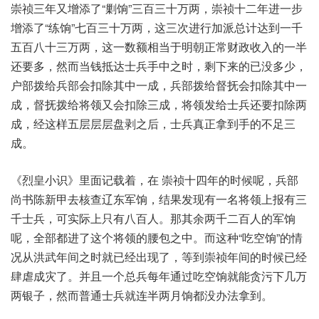
崇祯三年又增添了“剿饷”三百三十万两，崇祯十二年进一步
增添了“练饷”七百三十万两，这三次进行加派总计达到一千
五百八十三万两，这一数额相当于明朝正常财政收入的一半
还要多，然而当钱抵达士兵手中之时，剩下来的已没多少，
户部拨给兵部会扣除其中一成，兵部拨给督抚会扣除其中一
成，督抚拨给将领又会扣除三成，将领发给士兵还要扣除两
成，经这样五层层层盘剥之后，士兵真正拿到手的不足三
成。
《烈皇小识》里面记载着，在 崇祯十四年的时候呢，兵部
尚书陈新甲去核查辽东军饷，结果发现有一名将领上报有三
千士兵，可实际上只有八百人。那其余两千二百人的军饷
呢，全部都进了这个将领的腰包之中。而这种“吃空饷”的情
况从洪武年间之时就已经出现了，等到崇祯年间的时候已经
肆虐成灾了。并且一个总兵每年通过吃空饷就能贪污下几万
两银子，然而普通士兵就连半两月饷都没办法拿到。