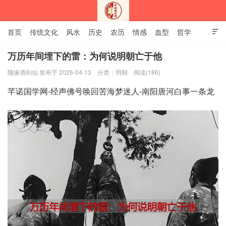
首页
传统文化
风水
历史
农历
情感
血型
哲学

姻缘
12生肖
安易之风水学
万历年间埋下的雷：为何说明朝亡于他
随缘酒剑仙 发布于 2026-04-13
分类：
明朝
阅读(186)
深圳市芊诺国学网
芊诺国学网-经声佛号唤回苦海梦迷人-南阳唐河白事一条龙