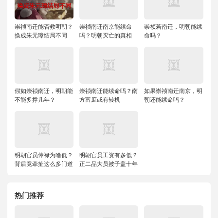
崇祯南迁能否救明朝？
崇祯南迁南京能续命
崇祯若南迁，明朝能续
换成朱元璋结局不同
吗？明朝灭亡的真相
命吗？
假如崇祯南迁，明朝能
崇祯南迁能续命吗？南
如果崇祯南迁南京，明
不能多撑几年？
方富庶或有转机
朝还能续命吗？
明朝官员俸禄为啥低？
明朝官员工资有多低？
背后竟牵扯这么多门道
正二品大员被子盖十年
热门推荐