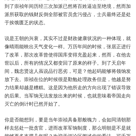
到了崇祯年间历经三次加派已然将百姓逼迫至绝境，然而加
派所获取的钱财反倒全部被官员贪污侵占，士兵最终还是处
于挨饿匮乏的状态。
说是王朝的兴衰，其实不过是财政健康状况的一种体现，就
像晴雨能映出天气变化一样。万历年间的时候，张居正进行
了改革，那次改革曾使得国库变得充盈起来，然而，在他去
世以后，所有的情况又都变回了原来的样子。到了天启年
间，魏忠贤这人虽说品行恶劣，可是？他起码能够将领饷发
放下去。崇祯在位的时候很是勤勉处理政务但是，他越是努
力结果却越是糟糕。这是因为他所走的方向出现了错误导致
的后果。当军饷无法发放出来的时候，也就意味着帝国走向
灭亡的倒计时已然开始了。
你是否能想到，要是当年崇祯具备那般魄力，会如同清朝那
样去惩处一批贪官，进而改革军饷制度，那么明朝是不是就
能够再多支撑几年呢？欢迎于评论区阐述你的看法，可千万