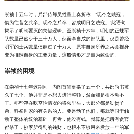
崇祯十五年时，兵部侍郎吴甡呈上奏折称，“现今之贼寇，
俱为往昔之兵卒。现今之兵卒，皆成明日之贼寇。”此语句
揭示了明朝覆灭的关键逻辑。至崇祯十六年，明朝的正规军
队数量已然少于三十万人，然而李自成的部队里，仅是曾经
明军的士兵数量便超过了十万人。原本自身所养之兵竟摇身
变为推翻自身的主要力量，这般情形才是最为致命的。
崇祯的困境
在崇祯十七年这期间，内阁首辅更换了五十个，兵部尚书被
杀了七个。他并非是不想去进行整顿，然而却是根本动不
了。那些存在吃空饷情况的将领里头，大部分都是勋贵子
弟、科举世家的有关系的人。要是动了他们，那就等同于触
动了整体的统治基础！再者，他没有钱。就算是把所有贪官
都杀了，抄家所得到的钱财，也根本不够用来发放一年的军