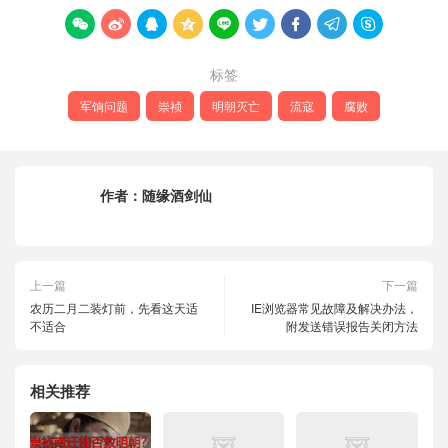









标签
军饷问题
崇祯
明朝灭亡
流寇
腐败
作者：
随缘酒剑仙
上一篇
下一篇
农历二月二装灯前，先看这天适
IE浏览器常见故障及解决办法，
不适合
附发送错误报告关闭方法
相关推荐