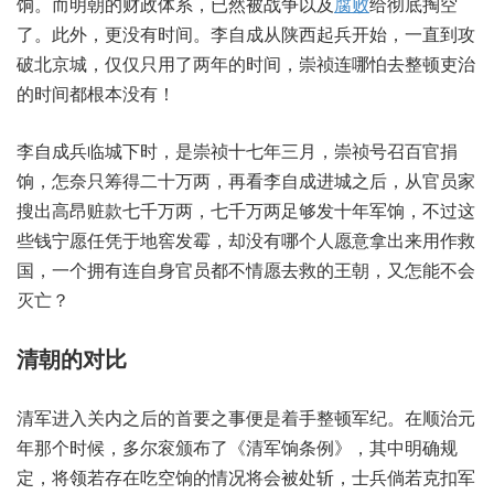
饷。而明朝的财政体系，已然被战争以及
腐败
给彻底掏空
了。此外，更没有时间。李自成从陕西起兵开始，一直到攻
破北京城，仅仅只用了两年的时间，崇祯连哪怕去整顿吏治
的时间都根本没有！
李自成兵临城下时，是崇祯十七年三月，崇祯号召百官捐
饷，怎奈只筹得二十万两，再看李自成进城之后，从官员家
搜出高昂赃款七千万两，七千万两足够发十年军饷，不过这
些钱宁愿任凭于地窖发霉，却没有哪个人愿意拿出来用作救
国，一个拥有连自身官员都不情愿去救的王朝，又怎能不会
灭亡？
清朝的对比
清军进入关内之后的首要之事便是着手整顿军纪。在顺治元
年那个时候，多尔衮颁布了《清军饷条例》，其中明确规
定，将领若存在吃空饷的情况将会被处斩，士兵倘若克扣军