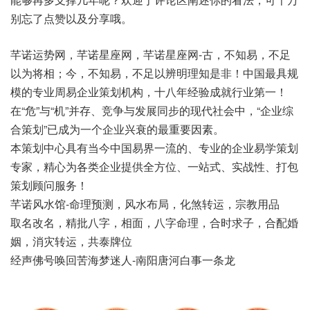
别忘了点赞以及分享哦。
芊诺运势网，芊诺星座网，芊诺星座网-古，不知易，不足
以为将相；今，不知易，不足以辨明理知是非！中国最具规
模的专业周易企业策划机构，十八年经验成就行业第一！
在“危”与“机”并存、竞争与发展同步的现代社会中，“企业综
合策划”已成为一个企业兴衰的最重要因素。
本策划中心具有当今中国易界一流的、专业的企业易学策划
专家，精心为各类企业提供全方位、一站式、实战性、打包
策划顾问服务！
芊诺风水馆-命理预测，风水布局，化煞转运，宗教用品
取名改名，精批八字，相面，八字命理，合时求子，合配婚
姻，消灾转运，共泰牌位
经声佛号唤回苦海梦迷人-南阳唐河白事一条龙