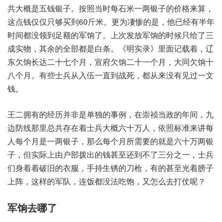
共大概是五钱银子。按照当时每石米一两银子的价格来算，
这点钱仅仅只够买到60斤米。更为凄惨的是，他已经有半年
时间都没领到足额的军饷了。上次发放军饷的时候只给了三
成实物，其余的全部都是白条。《明实录》里面记载着，辽
东欠饷长达二十七个月，宣府欠饷二十一个月，大同欠饷十
八个月。有些士兵从入伍一直到战死，都从来没有见过一文
钱。
王二拥有的经历并非是单独的事例，在崇祯当政的年间，九
边防线那里总共存在着士兵大概六十万人，依照标准来讲每
人每个月是一两银子，那么每个月所需要的就是六十万两银
子，但实际上由户部拨出的钱甚至还到不了三分之一，士兵
们身着着破旧的衣服，手持生锈的刀枪，有的甚至光着膀子
上阵，这样的军队，连饭都没法吃饱，又怎么去打仗呢？
军饷去哪了