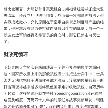
相比较而言，大明朝并非毫无机会，崇祯曾经尝试派遣太监
去监军，还设立厂卫进行稽查，然而每一次都是声势浩大但
实际成效微小，究其原因在于皇帝自身就是制度所产生的结
果，他根本没有能力去打破自身赖以生存的规则，当一个王
朝连发放军饷都得依靠官员的良心时，那它已然走向灭亡
了。
财政死循环
明朝走向灭亡的实际缘由涉及一个并不复杂的数学方面问
题：国家所收缴上来的那般赋税没办法抵达士兵手中，士兵
因为无法吃饱肚子进而转变成为流寇，流寇的数量随着不断
打击而变得越来越多最终致使国家难以收缴赋税，自万历年
间起始，这样的循环就在持续 speedingoperation其运转的
速度及幅度，万历四十六年的时候辽东战事突然爆发，朝廷
随之开始额外加派“辽饷”，百姓的负担由此再度严重加重，