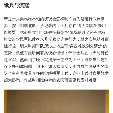
饿兵与流寇
若是士兵面临吃不饱的状况会怎样呢？首先是进行武器售
卖；按《明季北略》所记载的，士兵存在“将刀剑卖出去用
以换粟，把盔甲卖到市场去换薪柴”的情况后甚至还有把火
枪卖给农民军以此换来几斤粮食这种行为；继之实施劫难百
姓行径；明末时期军队所涉之地呈现“兵匪难以划分清楚”的
态势，致使百姓听闻有兵便心惶惶；部分士兵在白天时身份
是官军，然而到了晚上就摇身一变成为土匪；既然当兵连生
存下去都成问题，那还不如选择造反；李自成与张献忠的部
队当中有着数量众多的曾经明军士兵，这些士兵对官军战术
颇为熟悉，作战时相比纯粹的农民而言更具应对难度。