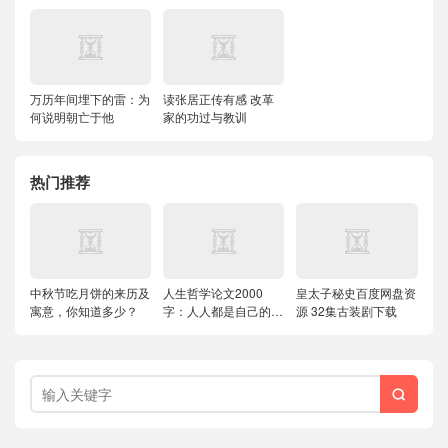
万历年间埋下的雷：为
读张居正传有感 改革
何说明朝亡于他
家的功过与教训
热门推荐
中秋节吃月饼的来历及
人生哲学论文2000
皇太子秘史百度网盘资
寓意，你知道多少？
字：人人都是自己的哲
源 32集古装剧下载
学家
