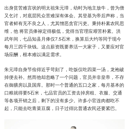
出身贫苦难言状的明太祖朱元璋，幼时为地主放牛，曾为僧
又乞讨，对底层民众苦难深有体会。其登基为帝后声称，当
官者鲜有无不良之人，尤其憎恶贪官污吏。秉持朴素农民思
维，他 将官员俸禄定得极低，觉得当官理应艰苦朴素。洪
武年间，七品知县月俸仅7.5石米，换算后大约等同于现今
每月三四千块钱。这点薪资既要养活一大家子，又要应对官
场应酬，根本难以满足需求。
朱元璋自身节俭得近乎苛刻了，吃饭仅吃四菜一汤，龙袍破
掉便去补。然而他却忽略了一个问题，官员并非皇帝，不存
在御膳房以及国库。那时一个普通的五口之家，每月基本的
口粮就得要5石米，七品官员的工资去掉房租、衣服、交通
等各项开销之后，剩下的没有多少。许多小官连肉都吃不
起，只能去吃青菜豆腐，日子过得比普通农民还要紧巴。