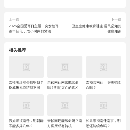
上一篇
下一篇
2026全国爱耳日主题：突发性耳
卫生室健康教育讲座 居民必知的
聋年轻化，72小时内抓紧治
健康知识
相关推荐
崇祯南迁能否救明朝？
崇祯南迁南京能续命
崇祯若南迁，明朝能续
换成朱元璋结局不同
吗？明朝灭亡的真相
命吗？
假如崇祯南迁，明朝能
崇祯南迁能续命吗？南
如果崇祯南迁南京，明
不能多撑几年？
方富庶或有转机
朝还能续命吗？