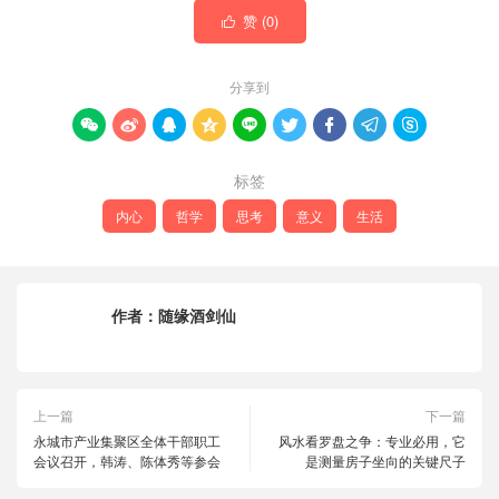
赞 (
0
)

分享到









标签
内心
哲学
思考
意义
生活
作者：
随缘酒剑仙
上一篇
下一篇
永城市产业集聚区全体干部职工
风水看罗盘之争：专业必用，它
会议召开，韩涛、陈体秀等参会
是测量房子坐向的关键尺子