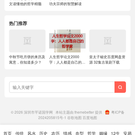
文读懂他的哲学精髓
功夫宗师的智慧解读
热门推荐
中秋节吃月饼的来历及
人生哲学论文2000
皇太子秘史百度网盘资
寓意，你知道多少？
字：人人都是自己的哲
源 32集古装剧下载
学家

© 2026
深圳市芊诺国学网
本站主题由
themebetter
提供
粤ICP备
2024205815号-1
谷歌地图
百度地图
首页
传统
风水
历史
农历
情感
血型
哲学
姻缘
12生
安易