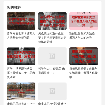
相关推荐
哲学咋看世界？这两大
怎么想比知道什么重
理解世界观和方法论，
方法帮你分析问题
要？哲学三要素三大定
看透人与人的差异
律搞定思维
哲学、世界观与啥关
哲学与人生 傅佩荣 朱
康德思想精髓：自律与
系？看懂这三者，思考
熹哪里错了？
知识规律，普通人也能
更清晰
学
康德的思想有多牛？一
李小龙的水哲学是啥？