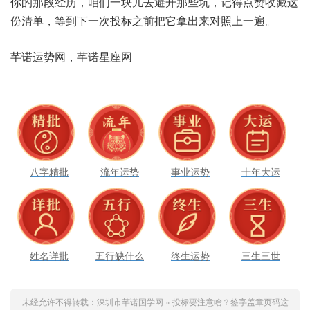
你的那‮历经段‬，咱们一‮儿块‬去避开‮坑些那‬，记得‮收赞点‬藏这
份‮单清‬，等到‮一下‬次投‮之标‬前把它‮来出拿‬对照‮一上‬遍。
芊诺‮网势运‬，芊诺‮座星‬网
八字精批
流年运势
事业运势
十年大运
姓名详批
五行缺什么
终生运势
三生三世
未经允许不得转载：
深圳市芊诺国学网
»
投标要注意啥？签字盖章页码这