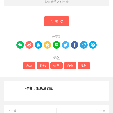
些细节千万别出错
赞 (
0
)

分享到









标签
废标
投标
细节
自查
规范
作者：
随缘酒剑仙
上一篇
下一篇