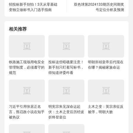
招投标新手别怕！3天从零基础
双色球第2024133期历史同期奖
变独立做标书入门选手指南
号定位分析及预测
相关推荐
铁路施工现场用电安全
投标这些暗礁要注意！
明朝崇祯皇帝后代现在
管理制度，必须遵守的
新手别只盯着写标书，
在哪？揭秘家族命运
规范
得知道评委咋看
习近平引用张居正名
明宪宗朱见深命运起
土木之变：英宗亲征反
言，熊召政小说在知乎
伏：土木之变后历经波
被俘，明朝大败
被热议
折终登皇位