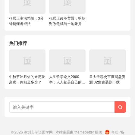
张居正变法精髓：3分
张居正改革背景：明朝
钟搞懂考成法
财政危机与土地兼并
热门推荐
中秋节吃月饼的来历及
人生哲学论文2000
皇太子秘史百度网盘资
寓意，你知道多少？
字：人人都是自己的哲
源 32集古装剧下载
学家

© 2026
深圳市芊诺国学网
本站主题由
themebetter
提供
粤ICP备