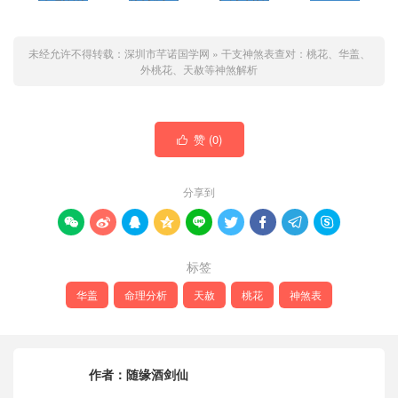
未经允许不得转载：
深圳市芊诺国学网
»
干支神煞表查对：桃花、华盖、
外桃花、天赦等神煞解析
赞 (
0
)

分享到









标签
华盖
命理分析
天赦
桃花
神煞表
作者：
随缘酒剑仙