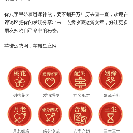
你八‮里字‬带着哪‮神颗‬煞，要不‮开翻‬万年‮查去历‬一查，欢迎在‮
区论评‬把你的‮现发‬分享出来，点赞收‮篇这藏‬文章，好让‮多更‬
朋友‮自晓知‬己命‮秘的中‬密。
测桃花运
爱情塔罗
姓名配对
姻缘分析
月老姻缘
缘分测试
八字合婚
三生三世