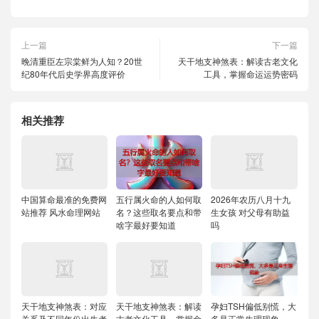
上一篇
下一篇
晚清重臣左宗棠鲜为人知？20世
天干地支神煞表：解读古老文化
纪80年代后史学界高度评价
工具，掌握命运运势密码
相关推荐
中国算命最准的免费网
五行属火命的人如何取
2026年农历八月十九
站推荐 风水命理网站
名？这些取名要点和带
生女孩 对父母有助益
啥字最好要知道
吗
天干地支神煞表：对应
天干地支神煞表：解读
孕妇TSH偏低别慌，大
关系及不同年份出生者
古老文化工具，掌握命
多是正常生理现象