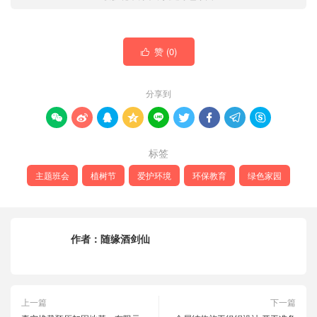
赞 (
0
)

分享到









标签
主题班会
植树节
爱护环境
环保教育
绿色家园
作者：
随缘酒剑仙
上一篇
下一篇