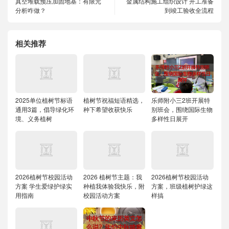
真空堆载预压加固地基：有限元
金属结构施工组织设计 开工准备
分析咋做？
到竣工验收全流程
相关推荐
2025单位植树节标语
植树节祝福短语精选，
乐师附小三2班开展特
通用3篇，倡导绿化环
种下希望收获快乐
别班会，围绕国际生物
境、义务植树
多样性日展开
2026植树节校园活动
2026 植树节主题：我
2026植树节校园活动
方案 学生爱绿护绿实
种植我体验我快乐，附
方案，班级植树护绿这
用指南
校园活动方案
样搞