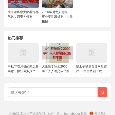
北京请风水大师看古都
2026年属龙人运程：
气数，西安为何重
事业变动藏机遇，主动
接招
热门推荐
中秋节吃月饼的来历及
人生哲学论文2000
皇太子秘史百度网盘资
寓意，你知道多少？
字：人人都是自己的哲
源 32集古装剧下载
学家

© 2026
深圳市芊诺国学网
本站主题由
themebetter
提供
粤ICP备