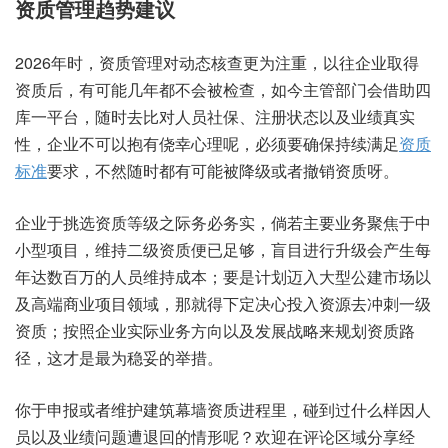
资质管理趋势建议
2026年时，资质管理对动态核查更为注重，以往企业取得
资质后，有可能几年都不会被检查，如今主管部门会借助四
库一平台，随时去比对人员社保、注册状态以及业绩真实
性，企业不可以抱有侥幸心理呢，必须要确保持续满足
资质
标准
要求，不然随时都有可能被降级或者撤销资质呀。
企业于挑选资质等级之际务必务实，倘若主要业务聚焦于中
小型项目，维持二级资质便已足够，盲目进行升级会产生每
年达数百万的人员维持成本；要是计划迈入大型公建市场以
及高端商业项目领域，那就得下定决心投入资源去冲刺一级
资质；按照企业实际业务方向以及发展战略来规划资质路
径，这才是最为稳妥的举措。
你于申报或者维护建筑幕墙资质进程里，碰到过什么样因人
员以及业绩问题遭退回的情形呢？欢迎在评论区域分享经