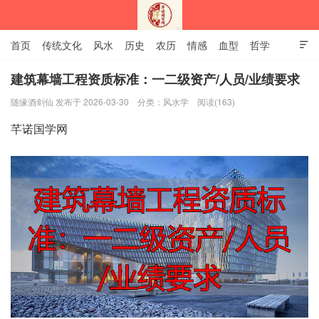
首页
传统文化
风水
历史
农历
情感
血型
哲学

姻缘
12生肖
安易之风水学
建筑幕墙工程资质标准：一二级资产/人员/业绩要求
随缘酒剑仙 发布于 2026-03-30
分类：
风水学
阅读(163)
深圳市芊诺国学网
芊诺国学网