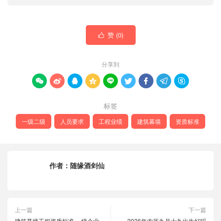
赞 (
0
)

分享到









标签
一级二级
人员要求
工程业绩
建筑幕墙
资质标准
作者：
随缘酒剑仙
上一篇
下一篇
建筑幕墙工程资质标准 一级企业
2026年农历九月十九出生好吗