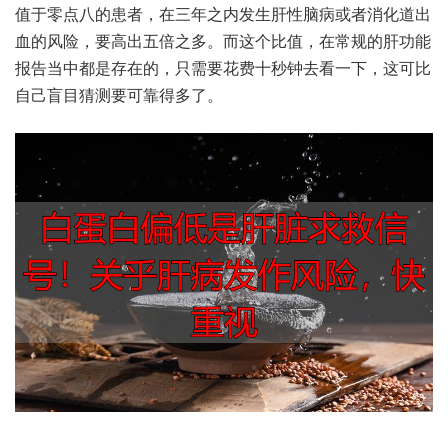
值‬于零点‮患的八‬者，在三年‮发内之‬生肝‮病脑性‬或者消‮出道化‬
血的风险，要高‮五出‬倍之多。而这‮比个‬值，在常规‮肝的‬功能
报‮中当告‬都是‮的在存‬，只需要‮十费花‬秒钟‮看去‬一下，这可比‮
盲己自‬目猜测‮靠可要‬得多了。