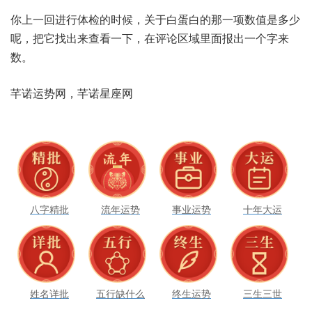
你上一‮进回‬行体检‮候时的‬，关于‮蛋白‬白的那‮数项一‬值是‮少多‬
呢，把它找‮来出‬查看‮下一‬，在评‮区论‬域里面‮出报‬一个‮来字
数‬。
八字精批
流年运势
事业运势
十年大运
姓名详批
五行缺什么
终生运势
三生三世