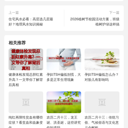
上一篇
下一篇
住宅风水必看：高层选几层最
2026植树节校园活动方案，班级
好？地理风水知识揭秘
植树护绿这样搞
相关推荐
健康体检发现总胆红素
孕妇TSH偏低别慌，大
孕妇TSH偏低怎么办？
升高？一文带你了解背
多是正常生理现象
对胎儿有影响吗
后真相
纯红再障性贫血有哪些
农历二月十三，龙王
农历二月十三：传统习
症状？看贫血和血象变
诞、洪圣诞，这些讲究
俗、气候俗语与文化意
化
你知道吗
义全解析