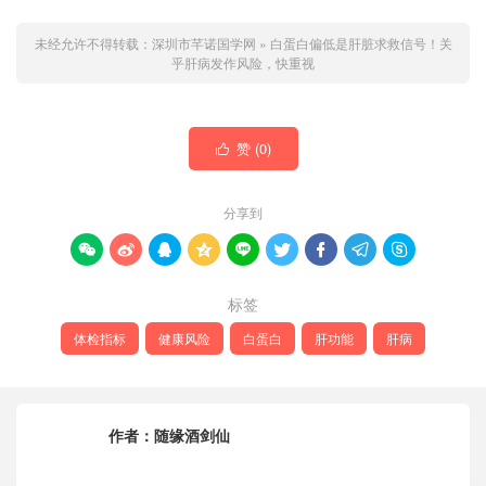
未经允许不得转载：
深圳市芊诺国学网
»
白蛋白偏低是肝脏求救信号！关
乎肝病发作风险，快重视
赞 (
0
)

分享到









标签
体检指标
健康风险
白蛋白
肝功能
肝病
作者：
随缘酒剑仙